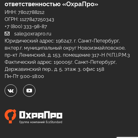
ответственностью «ОхраПро»
ИНН: 7802788212
ОГРН: 1127847250343
+7 (800) 333-98-87
sale@oxrapro.ru
Юридический адрес:
196247
,
г. Санкт-Петербург
,
вн.тер.г. муниципальный округ Новоизмайловское,
пр-кт Ленинский, д. 153, помещение 317-Н (Ч.П.),Р.М.3
Фактический адрес:
190005
г. Санкт-Петербург
,
Державинский пер., д. 5, этаж 3, офис 158
Пн-Пт 9:00-18:00