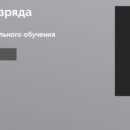
азряда
ьного обучения