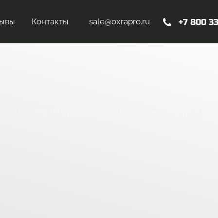
ывы
Контакты
sale@oxrapro.ru
+7 800 3
Лифтер 1 и 2 разряда
Лифты
Программы