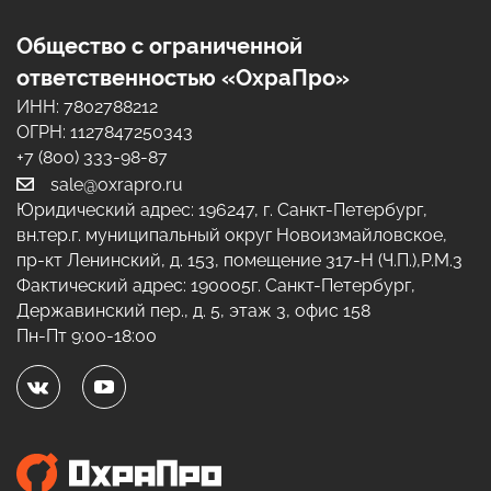
Общество с ограниченной
ответственностью «ОхраПро»
ИНН: 7802788212
ОГРН: 1127847250343
+7 (800) 333-98-87
sale@oxrapro.ru
Юридический адрес:
196247
,
г. Санкт-Петербург
,
вн.тер.г. муниципальный округ Новоизмайловское,
пр-кт Ленинский, д. 153, помещение 317-Н (Ч.П.),Р.М.3
Фактический адрес:
190005
г. Санкт-Петербург
,
Державинский пер., д. 5, этаж 3, офис 158
Пн-Пт 9:00-18:00