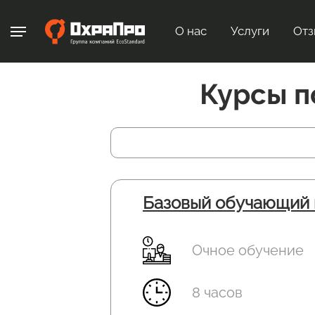
О нас
Услуги
Отз
Курсы п
Базовый обучающий 
Очное обучение
8 часов