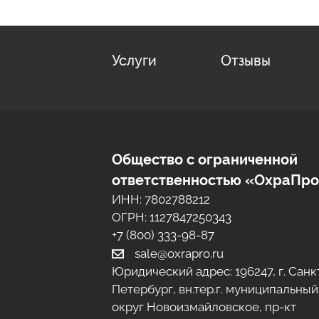
Услуги
Отзывы
Общество с ограниченной
ответственностью «ОхраПр
ИНН: 7802788212
ОГРН: 1127847250343
+7 (800) 333-98-87
sale@oxrapro.ru
Юридический адрес:
196247
,
г. Санк
Петербург
, вн.тер.г. муниципальный
округ Новоизмайловское,
пр-кт