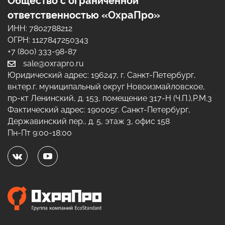
Общество с ограниченной
ответственностью «ОхраПро»
ИНН: 7802788212
ОГРН: 1127847250343
+7 (800) 333-98-87
sale@oxrapro.ru
Юридический адрес:
196247
,
г. Санкт-Петербург
,
вн.тер.г. муниципальный округ Новоизмайловское,
пр-кт Ленинский, д. 153, помещение 317-Н (Ч.П.),Р.М.3
Фактический адрес:
190005
г. Санкт-Петербург
,
Державинский пер., д. 5, этаж 3, офис 158
Пн-Пт 9:00-18:00